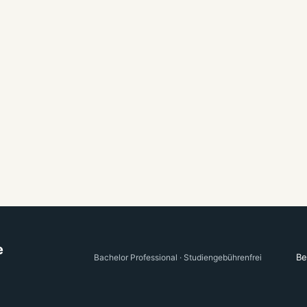
e
Be
Bachelor Professional · Studiengebührenfrei