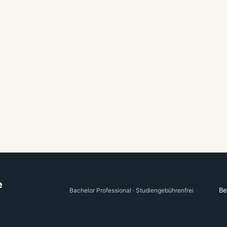
e
Be
Bachelor Professional · Studiengebührenfrei