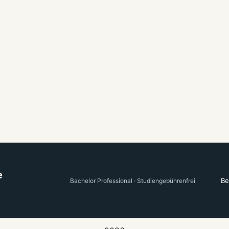
e
Be
Bachelor Professional · Studiengebührenfrei