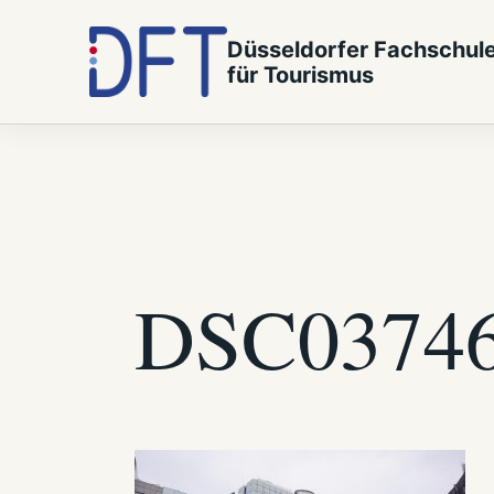
Zum Inhalt springen
Düsseldorfer Fachschul
für Tourismus
DSC0374