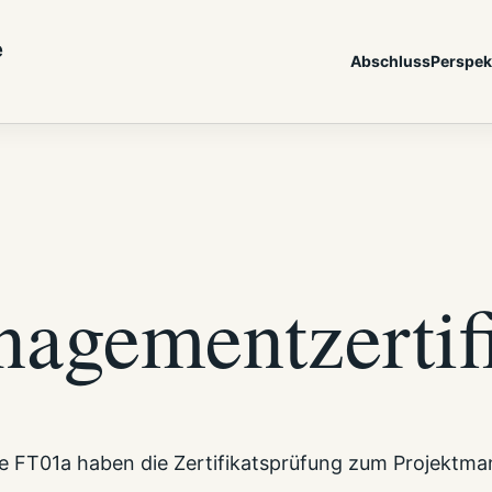
e
Abschluss
Perspek
agementzertif
sse FT01a haben die Zertifikatsprüfung zum Projektm