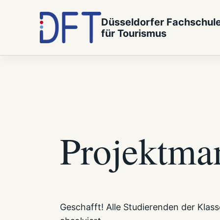
Zum Inhalt springen
Düsseldorfer Fachschul
für Tourismus
Projektman
Geschafft! Alle Studierenden der Kla