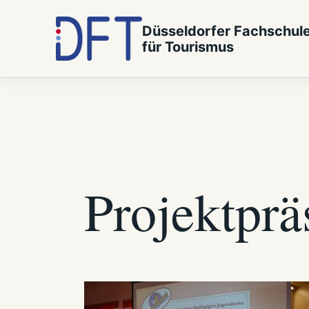
Zum Inhalt springen
Düsseldorfer Fachschul
für Tourismus
Projektprä